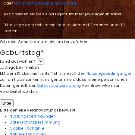
oder
OurThinkingAboutDrinking.com
.
Alle anderen Marken sind Eigentum ihrer jeweiligen Inhaber.
Bitte zeige oder teile diese Inhalte nicht mit Personen unter 18
Jahren.
Gib dein Geburtsdatum ein, um fortzufahren
Geburtstag*
Land auswählen*
Angaben merken
Mit dem Klicken auf „Enter“ stimme ich den
Nutzungsbedingungen
zu. Ich habe zur Kenntnis genommen, dass meine persönlichen
Daten gemäß der
Datenschutzerklärung
von Brown-Forman
verarbeitet werden.
Bitte genieße verantwortungsbewusst.
Nutzungsbedingungen
Datenschutzbestimmung
Cookie-Richtlinie
Nährwertangaben