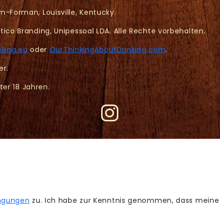
-Forman, Louisville, Kentucky.
ico Branding, Unipessoal LDA. Alle Rechte vorbehalten.
nking.eu
oder
OurThinkingAboutDrinking.com
.
er.
ter 18 Jahren.
ngungen
zu. Ich habe zur Kenntnis genommen, dass mein